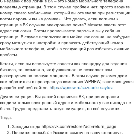
С недавних пор логин в ВК – это номер мобильного телефона
владельца страницы. В этом случае проблем нет: просто вводите
номер своего мобильника, который вы отмечали при регистрации,
потом пароль и вы «в домике». Что делать, если логином к
странице в ВК служила электронная почта? Можете ввести этот
адрес как логин. Потом прописываете пароль и вы у себя на
странице. В случае использования мейла как логина, не забудьте
сразу метнуться в настройки и привязать действующий номер
мобильного телефона, чтобы в следующий раз избежать лишних
проблем.
Кстати, если вы используете соцсети как площадку для ведения
бизнеса, то, возможно, их функционал не позволяет вам
развернуться на полную мощность. В этом случае рекомендуем
вам обратиться в проверенную компанию WPNEW, занимающуюся
разработкой веб-сайтов:
https://wpnew.ru/sozdanie-saytov
.
Другая ситуация. Вы давний подписчик ВК, при регистрации
вводили только электронный адрес и мобильного у вас никогда не
было. Трудно представить такую ситуацию, но всё случается.
Тогда:
Заходим сюда https://vk.com/restore?act=return_page.
Появится просьба: «Укажите ссылку на вашу страницу».