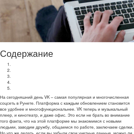
Содержание
Как авторизоваться в ВК без пароля
Как зайти в соцсеть, если вы забыли логин
Как восстановить доступ без телефона и почты
Что делать, если профиль заблокировали
Как восстановить страницу после удаления
На сегодняшний день VK – самая популярная и многочисленная
соцсеть в Рунете. Платформа с каждым обновлением становится
все удобнее и многофункциональнее. VK теперь и музыкальный
плеер, и кинотеатр, и даже офис. Это если не брать во внимание
того факта, что на этой платформе мы знакомимся с новыми
людьми, заводим дружбу, общаемся по работе, заключаем сделки.
Но что же делать, если вы забыли свои учетные данные, можно ли